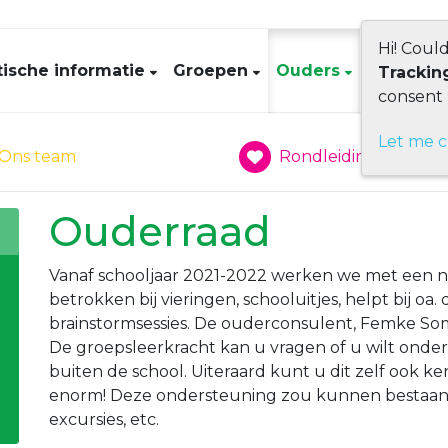
Hi! Coul
tische informatie
Groepen
Ouders
Contact
Trackin
consent 
Let me 
Ons team
Rondleiding
Ouderraad
Vanaf schooljaar 2021-2022 werken we met een n
betrokken bij vieringen, schooluitjes, helpt bij o
brainstormsessies. De ouderconsulent, Femke Som
De groepsleerkracht kan u vragen of u wilt onders
buiten de school. Uiteraard kunt u dit zelf ook
enorm! Deze ondersteuning zou kunnen bestaan uit
excursies, etc.