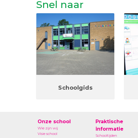
Snel naar
Schoolgids
Onze school
Praktische
Wie zijn wij
informatie
Visie school
Schooltijden