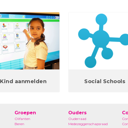
Kind aanmelden
Social Schools
Groepen
Ouders
Co
Olifanten
Ouderraad
Con
Beren
Medezeggenschapsraad
Co