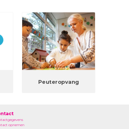
Peuteropvang
ntact
tactgegevens
ntact opnemen