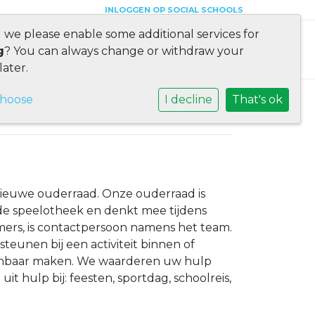
INLOGGEN OP SOCIAL SCHOOLS
d we please enable some additional services for
g
? You can always change or withdraw your
later.
choose
I decline
That's ok
De Vreedzame School
ieuwe ouderraad. Onze ouderraad is
a. de speelotheek en denkt mee tijdens
ers, is contactpersoon namens het team.
teunen bij een activiteit binnen of
 kenbaar maken. We waarderen uw hulp
 hulp bij: feesten, sportdag, schoolreis,