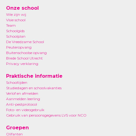
Onze school
Wie zijn wij
Visie school
Team
Schoolgids
Schoolplan
De Vreedzame School
Peuteropvang
Buitenschoolse opvang
Brede School Utrecht
Privacy verklaring
Praktische informatie
Schooltijden
Studiedagen en schoolvakanties
Verlof en afmelden
Aanmelden leerling
Anti-pestprotocol
Foto- en videogebruik
Gebruik van persoonsgegevens LVS voor NCO
Groepen
Olifanten