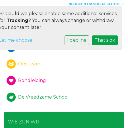
INLOGGEN OP SOCIAL SCHOOLS
Hi! Could we please enable some additional services
Toggle 
for
Tracking
? You can always change or withdraw
your consent later.
Let me choose
I decline
That's ok
Visie van de school
Ons team
Rondleiding
De Vreedzame School
WIE ZIJN WIJ